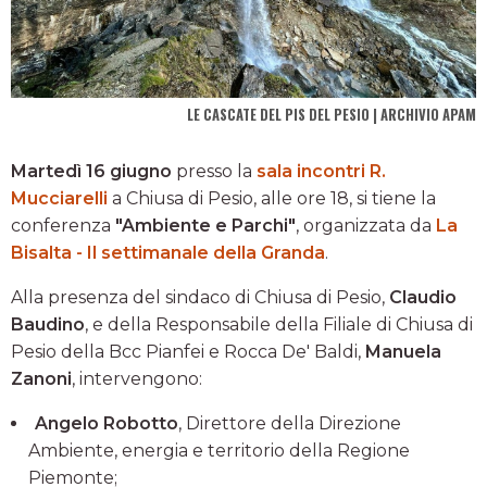
LE CASCATE DEL PIS DEL PESIO | ARCHIVIO APAM
Martedì 16 giugno
presso la
sala incontri R.
Mucciarelli
a Chiusa di Pesio, alle ore 18, si tiene la
conferenza
"Ambiente e Parchi"
, organizzata da
La
Bisalta - Il settimanale della Granda
.
Alla presenza del sindaco di Chiusa di Pesio,
Claudio
Baudino
, e della Responsabile della Filiale di Chiusa di
Pesio della Bcc Pianfei e Rocca De' Baldi,
Manuela
Zanoni
, intervengono:
Angelo Robotto
, Direttore della Direzione
Ambiente, energia e territorio della Regione
Piemonte;